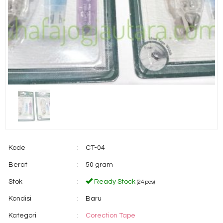
Kode
:
CT-04
Berat
:
50 gram
Stok
:
Ready Stock
(24 pcs)
Kondisi
:
Baru
Kategori
:
Corection Tape