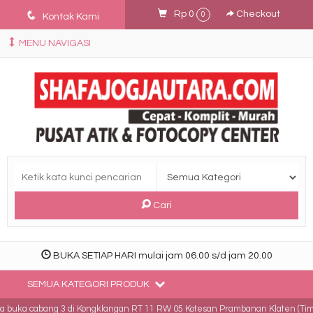
q
Rp 0
Checkout
0
Kontak Kami
MENU NAVIGASI
Cari
BUKA SETIAP HARI mulai jam 06.00 s/d jam 20.00
SEMUA KATEGORI PRODUK
uka cabang 3 di Kongklangan RT 11 RW 05 Kotesan Prambanan Klaten (Timur J