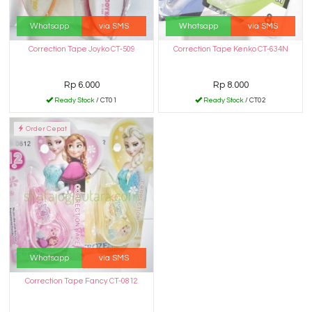
Whatsapp
via SMS
Whatsapp
via SMS
Correction Tape Joyko CT-509
Correction Tape Kenko CT-634N
Rp 6.000
Rp 8.000
Ready Stock
/ CT01
Ready Stock
/ CT02
Order Cepat
Whatsapp
via SMS
Correction Tape Fancy CT-0812