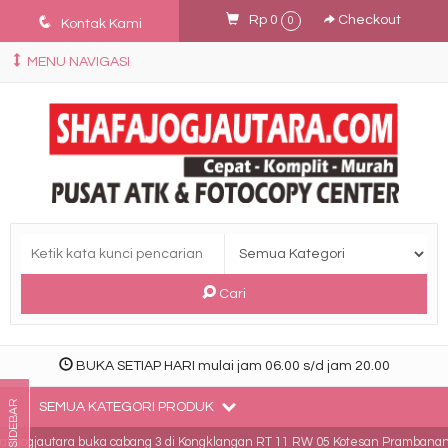
q
Rp 0
Checkout
0
Kontak Kami
MENU NAVIGASI
Cari
BUKA SETIAP HARI mulai jam 06.00 s/d jam 20.00
SIDEBAR
SEMUA KATEGORI PRODUK
fajogjautara buka cabang 3 di Kongklangan RT 11 RW 05 Kotesan Prambanan K